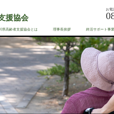
お電
0
支援協会
川県高齢者支援協会とは
理事長挨拶
終活サポート事